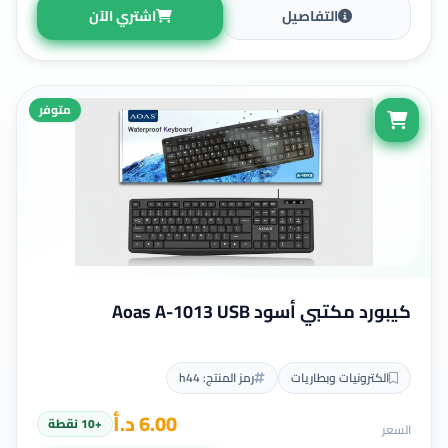
التفاصيل
اشتري الآن
multi office
nfc
p2
متوفر
thumbtacks
uni-ball Eye fine
الخيرات
كيبورد مكتبي أسود Aoas A-1013 USB
الكترونيات وبطاريات
رمز المنتج: h44
6.00 د.أ
+10 نقطة
السعر