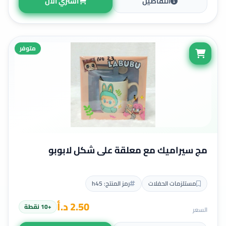
التفاصيل
اشتري الآن
Sharpener Xinle
Sigma
Sketching Pencil
متوفر
Staedtler
Staple
Sticky Notes
TRANBO
UHU
مج سيراميك مع معلقة على شكل لابوبو
XSG
Zoom
مستلزمات الحفلات
رمز المنتج: h45
corot
2.50 د.أ
disney
+10 نقطة
السعر
mingda