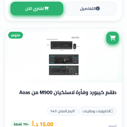
التفاصيل
اشتري الآن
متوفر
طقم كيبورد وفأرة لاسلكيان M900 من Aoas
الكترونيات وبطاريات
رمز المنتج: h43
15.00 د.أ
+10 نقطة
السعر