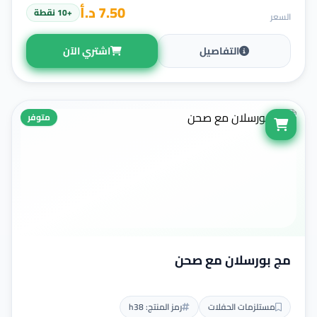
7.50 د.أ
+10 نقطة
السعر
التفاصيل
اشتري الآن
متوفر
مج بورسلان مع صحن
مستلزمات الحفلات
رمز المنتج: h38