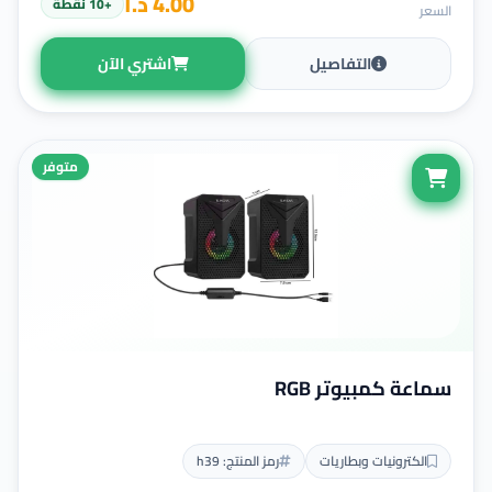
4.00 د.أ
+10 نقطة
السعر
التفاصيل
اشتري الآن
متوفر
سماعة كمبيوتر RGB
الكترونيات وبطاريات
رمز المنتج: h39